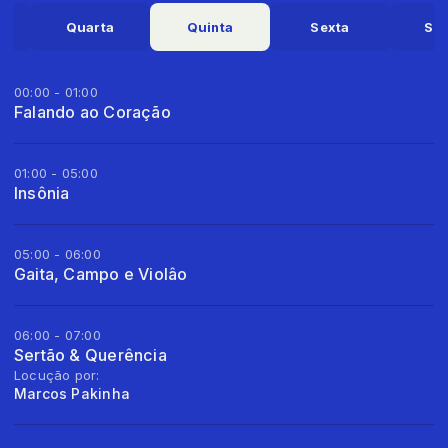
Quarta
Quinta
Sexta
Sá
00:00 - 01:00
Falando ao Coração
01:00 - 05:00
Insônia
05:00 - 06:00
Gaita, Campo e Violâo
06:00 - 07:00
Sertão & Querência
Locução por:
Marcos Pakinha