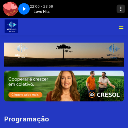
22:00 - 23:59
 Parte 3
Love Hits
Love Hits
Love hits - Parte 3
Programação