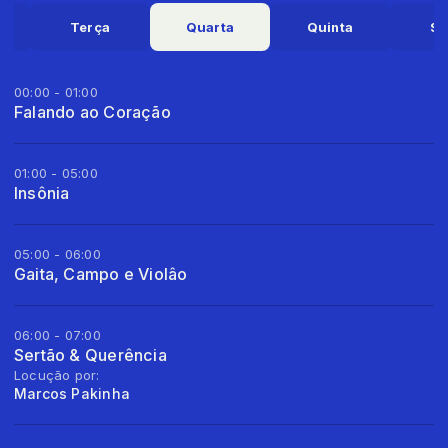
a
Terça
Quarta
Quinta
Se
00:00 - 01:00
Falando ao Coração
01:00 - 05:00
Insônia
05:00 - 06:00
Gaita, Campo e Violâo
06:00 - 07:00
Sertão & Querência
Locução por:
Marcos Pakinha