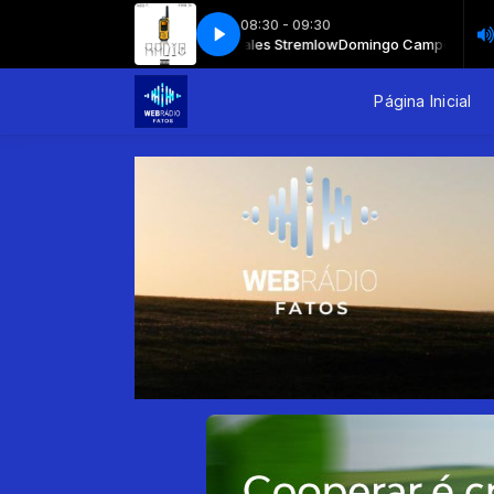
08:30 - 09:30
go Campeiro - AO VIVO com Thales Stremlow
Um Novo Jeito de Ouvir Rádio
Um Novo Jeito de Ouvir Rádio
Domingo Campeiro - AO V
Página Inicial