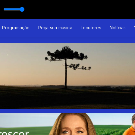
IVO com Thales Stremlow
Programação
Peça sua música
Locutores
Notícias