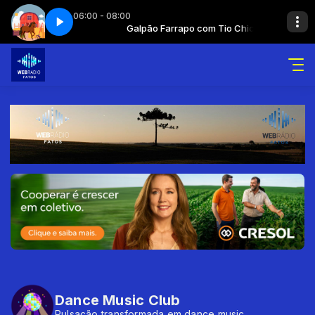
06:00 - 08:00
o com Tio Chico
 - Parte 2
Galpão Farrapo com Tio Chico
Galpão farrapo - Parte 2
Dance Music Club
Pulsação transformada em dance music.