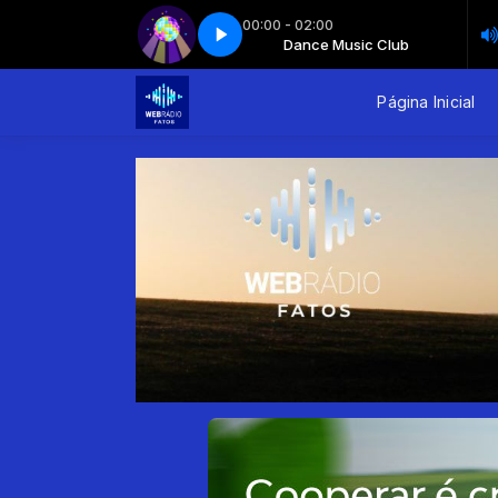
00:00 - 02:00
Dance Music Club
Dance music club - Parte 4
Dance Music Club
Dance music club - Parte 4
Página Inicial