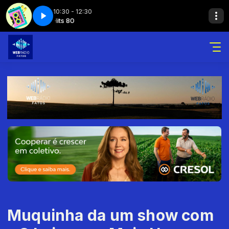
10:30 - 12:30
e 3
Hits 80
Hits 80
Hits 80 - Parte 3
Muquinha da um show com