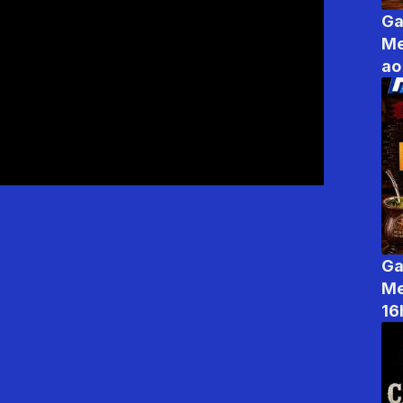
Ga
Me
ao
Ga
Me
16