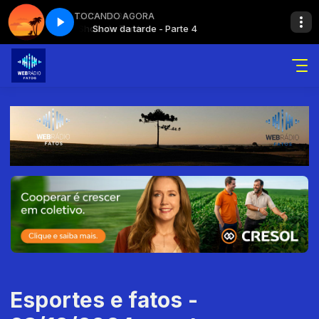
13:30 - 16:30
TOCANDO AGORA
e
Show da Tarde
Show da tarde - Parte 4
Esportes e fatos -