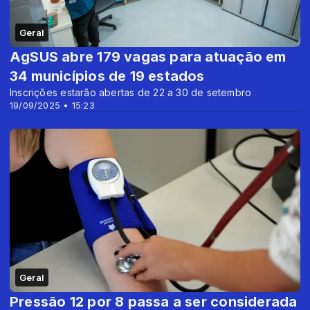
Geral
AgSUS abre 179 vagas para atuação em
34 municípios de 19 estados
Inscrições estarão abertas de 22 a 30 de setembro
19/09/2025 • 15:23
Geral
Pressão 12 por 8 passa a ser considerada