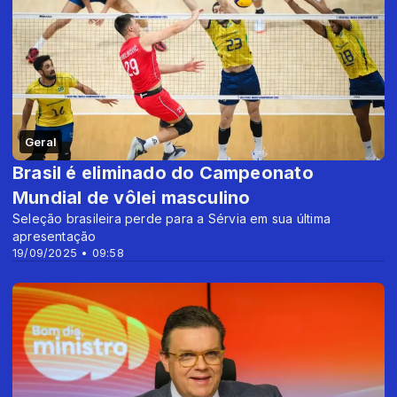
Geral
Brasil é eliminado do Campeonato
Mundial de vôlei masculino
Seleção brasileira perde para a Sérvia em sua última
apresentação
19/09/2025 • 09:58