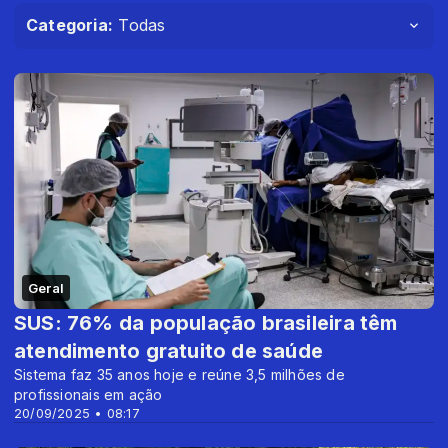
Categoria:
Todas
Geral
SUS: 76% da população brasileira têm
atendimento gratuito de saúde
Sistema faz 35 anos hoje e reúne 3,5 milhões de
profissionais em ação
20/09/2025 • 08:17