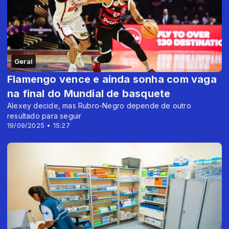
Geral
Flamengo vence e ainda sonha com vaga
na final do Mundial de basquete
Alexey decide, mas Rubro-Negro depende de outro
resultado para seguir
19/09/2025 • 15:27