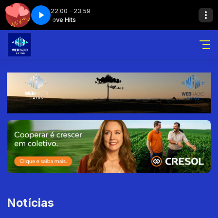
22:00 - 23:59
its
Love Hits
Love hits - Parte 6
Notícias