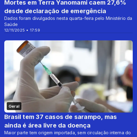
Mortes em Terra Yanomami caem 27,6%
desde declaração de emergência
Dados foram divulgados nesta quarta-feira pelo Ministério da
Saúde
12/11/2025 • 17:59
Geral
Brasil tem 37 casos de sarampo, mas
ainda é área livre da doença
Maior parte tem origem importada, sem circulação interna do