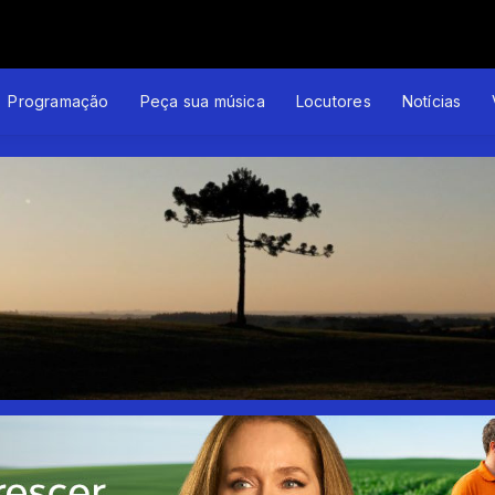
P Diversidade 03 - Preconceito
Programação
Peça sua música
Locutores
Notícias