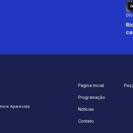
G
06
Ri
ca
Página Inicial
Peç
Programação
enhora Aparecida
Notícias
Contato