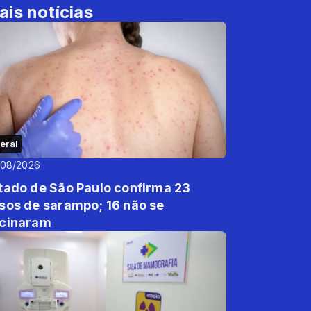
ais notícias
eral
/08/2026
tado de São Paulo confirma 23
sos de sarampo; 16 não se
cinaram