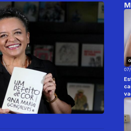
M
G
07
Es
ca
va