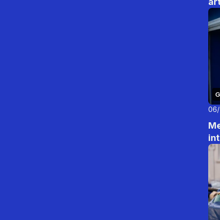
ar
G
06
Me
in