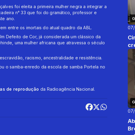
alves foi eleita a primeira mulher negra a integrar a
 cadeira n° 33 que foi do gramático, professor e
ste ano.
G
vem entre os imortais do atual quadro da ABL.
07
m Defeito de Cor, já considerada um clássico da
Ci
Kehinde, uma mulher africana que atravessa o século
cr
cravidão, racismo, ancestralidade e resistência.
pirou o samba-enredo da escola de samba Portela no
cas de reprodução
da Radioagência Nacional.
G
07
Ab
Br