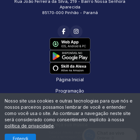
Rua João Ferreira da Silva, 219 - Bairro Nossa Senhora
Aparecida
85170-000 Pinhão - Paraná
Página Inicial
Programação
Nosso site usa cookies e outras tecnologias para que nós e
Notícias
nossos parceiros possamos lembrar de você e entender
como você usa o site. Ao continuar a navegação neste site
Contato
será considerado como consentimento implícito à nossa
Peça sua música
política de privacidade
.
Chat ao vivo
Todos os direitos reservados.
Com a tecnologia
Online:
0
Entendi