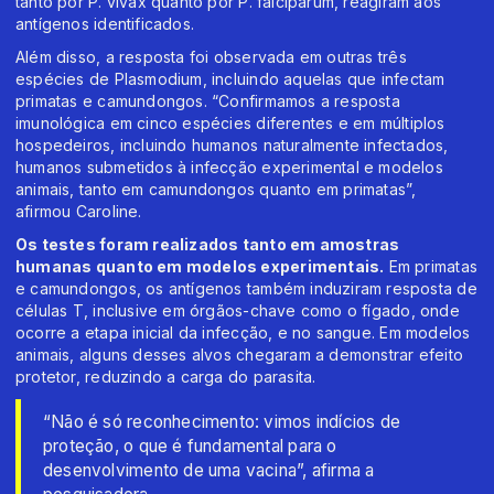
tanto por P. vivax quanto por P. falciparum, reagiram aos
antígenos identificados.
Além disso, a resposta foi observada em outras três
espécies de Plasmodium, incluindo aquelas que infectam
primatas e camundongos. “Confirmamos a resposta
imunológica em cinco espécies diferentes e em múltiplos
hospedeiros, incluindo humanos naturalmente infectados,
humanos submetidos à infecção experimental e modelos
animais, tanto em camundongos quanto em primatas”,
afirmou Caroline.
Os testes foram realizados tanto em amostras
humanas quanto em modelos experimentais.
Em primatas
e camundongos, os antígenos também induziram resposta de
células T, inclusive em órgãos-chave como o fígado, onde
ocorre a etapa inicial da infecção, e no sangue. Em modelos
animais, alguns desses alvos chegaram a demonstrar efeito
protetor, reduzindo a carga do parasita.
“Não é só reconhecimento: vimos indícios de
proteção, o que é fundamental para o
desenvolvimento de uma vacina”, afirma a