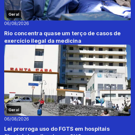
Geral
06/08/2026
Rio concentra quase um terço de casos de
exercício ilegal da medicina
Geral
06/08/2026
Lei prorroga uso do FGTS em hospitais