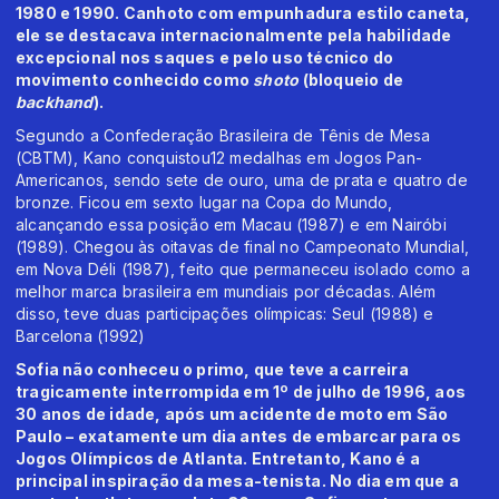
1980 e 1990. Canhoto com empunhadura estilo caneta,
ele se destacava internacionalmente pela habilidade
excepcional nos saques e pelo uso técnico do
movimento conhecido como
shoto
(bloqueio de
backhand
).
Segundo a Confederação Brasileira de Tênis de Mesa
(CBTM), Kano conquistou12 medalhas em Jogos Pan-
Americanos, sendo sete de ouro, uma de prata e quatro de
bronze. Ficou em sexto lugar na Copa do Mundo,
alcançando essa posição em Macau (1987) e em Nairóbi
(1989). Chegou às oitavas de final no Campeonato Mundial,
em Nova Déli (1987), feito que permaneceu isolado como a
melhor marca brasileira em mundiais por décadas. Além
disso, teve duas participações olímpicas: Seul (1988) e
Barcelona (1992)
Sofia não conheceu o primo, que teve a carreira
tragicamente interrompida em 1º de julho de 1996, aos
30 anos de idade, após um acidente de moto em São
Paulo – exatamente um dia antes de embarcar para os
Jogos Olímpicos de Atlanta. Entretanto, Kano é a
principal inspiração da mesa-tenista. No dia em que a