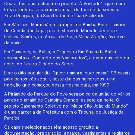
Ceará, tem como atração o projeto "À Vontade", que reúne
três referências contemporâneas do forró e da seresta:
Zezo Potiguar, Raí Saia Rodada e Luan Estilizado.
Em São Luís, Maranhão, os grupos de Bumba Boi e Tambor
de Crioula dão lugar para o show de Marcelo Jeneci e
Luciana Simões, no Arraial da Praça Maria Aragão, às nove
da noite.
Em Camaçari, na Bahia, a Orquestra Sinfônica da Bahia
apresenta o “Concerto dos Namorados”, a partir das sete da
noite, no Teatro Cidade do Saber.
E se o dito popular diz: “quem namora, quer casar”, 96 casais
paraibanos vão seguir, neste dia dos namorados, uma
tradição que começou nessa mesma data, em 1999.
A Pirâmide do Parque do Povo será palco da união de vários
pares no arraial de Campina Grande, às sete da noite. O
projeto Casamento Coletivo no “Maior São João do Mundo”
é uma parceria da Prefeitura com o Tribunal de Justiça da
Paraíba.
Os casais selecionados têm acesso gratuito a
documentação, preparação, ensaios, vestimentas e registros