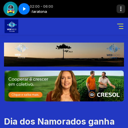
02:00 - 06:00
tona
Maratona
Maratona - Parte 6
Dia dos Namorados ganha