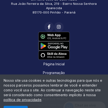
Rua João Ferreira da Silva, 219 - Bairro Nossa Senhora
Aparecida
85170-000 Pinhão - Paraná
Página Inicial
Programação
Nosso site usa cookies e outras tecnologias para que nós e
Notícias
nossos parceiros possamos lembrar de você e entender
como você usa o site. Ao continuar a navegação neste site
Contato
será considerado como consentimento implícito à nossa
Peça sua música
política de privacidade
.
Chat ao vivo
Todos os direitos reservados.