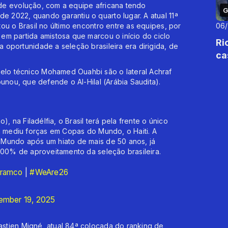
de evolução, com a equipe africana tendo
G
2022, quando garantiu o quarto lugar. A atual 11ª
ou o Brasil no último encontro entre as equipes, por
06
em partida amistosa que marcou o início do ciclo
Ri
oportunidade a seleção brasileira era dirigida, de
ca
lo técnico Mohamed Ouahbi são o lateral Achraf
unou, que defende o Al-Hilal (Arábia Saudita).
, na Filadélfia, o Brasil terá pela frente o único
a mediu forças em Copas do Mundo, o Haiti. A
 Mundo após um hiato de mais de 50 anos, já
100% de aproveitamento da seleção brasileira.
ramco
|
#WeAre26
mber 19, 2025
stien Migné, atual 84ª colocada do ranking de