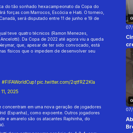
busca do tão sonhado hexacampeonato da Copa do
á forças com Marrocos, Escócia e Haiti. O torneio,
anadá, será disputado entre 11 de junho e 19 de
G
07
qual teve quatro técnicos (Ramon Menezes,
Ci
lo Ancelotti). Da Copa de 2022 até agora viu a queda
cr
e Neymar, que, apesar de ter sido convocado, está
mas físicos que o impedem de desenvolver seu
y
#FIFAWorldCup
!
pic.twitter.com/2qtfRZ2Kla
 11, 2025
G
a se concentram em uma nova geração de jogadores
07
adrid (Espanha), como expoente. Outros jogadores
de e amarelo são os atacantes Raphinha, do
Ab
a).
Br