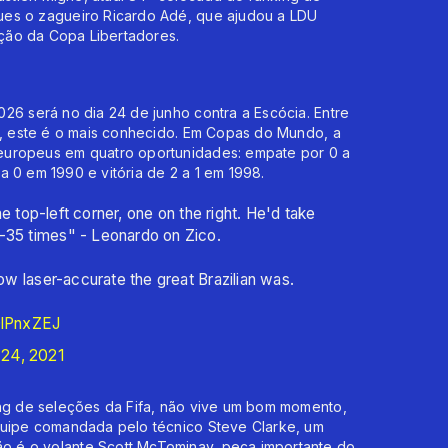
ues o zagueiro Ricardo Adé, que ajudou a LDU
ição da Copa Libertadores.
26 será no dia 24 de junho contra a Escócia. Entre
se, este é o mais conhecido. Em Copas do Mundo, a
europeus em quatro oportunidades: empate por 0 a
 a 0 em 1990 e vitória de 2 a 1 em 1998.
the top-left corner, one on the right. He'd take
0-35 times" - Leonardo on Zico.
how laser-accurate the great Brazilian was.
QlPnxZEJ
l 24, 2021
ing de seleções da Fifa, não vive um bom momento,
quipe comandada pelo técnico Steve Clarke, um
 é o volante Scott McTominay, peça importante do