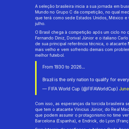
A seleção brasileira inicia a sua jornada em 
Mundo no Grupo C da competição, no qual medir
que terá como sede Estados Unidos, México e C
julho.
O Brasil chega à competição após um ciclo no 
Fernando Diniz, Dorival Júnior e o italiano Car
de sua principal referência técnica, o atacant
mais velho e vem sofrendo demais com proble
melhor futebol.
From 1930 to 2026...
Brazil is the only nation to qualify for ever
— FIFA World Cup (@FIFAWorldCup)
June
Com isso, as esperanças da torcida brasileir
que tem o atacante Vinicius Júnior, do Real M
que podem assumir o protagonismo no time ver
Barcelona (Espanha), e Endrick, do Lyon (Franç