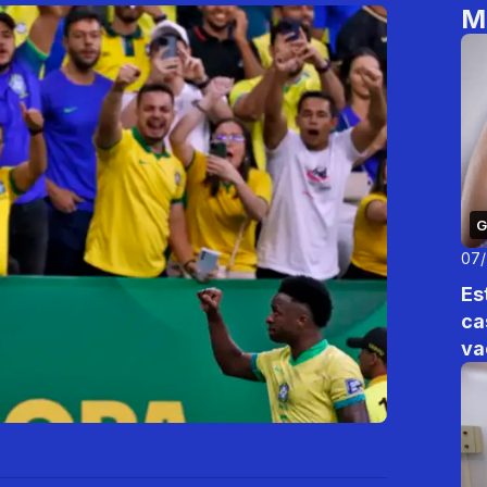
M
G
07
Es
ca
va