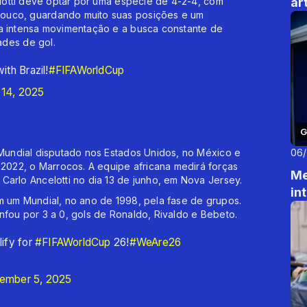
elotti deve optar por uma espécie de 4-2-4, com
ar
pouco, guardando muito suas posições e um
 a intensa movimentação e a busca constante de
ades de gol.
ith Brazil!
#FIFAWorldCup
14, 2025
G
06
 Mundial disputado nos Estados Unidos, no México e
022, o Marrocos. A equipe africana medirá forças
Me
Carlo Ancelotti no dia 13 de junho, em Nova Jersey.
in
m um Mundial, no ano de 1998, pela fase de grupos.
nfou por 3 a 0, gols de Ronaldo, Rivaldo e Bebeto.
lify for
#FIFAWorldCup
26!
#WeAre26
ember 5, 2025