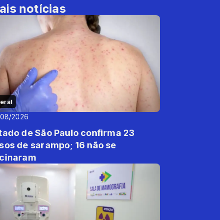
ais notícias
eral
/08/2026
tado de São Paulo confirma 23
sos de sarampo; 16 não se
cinaram