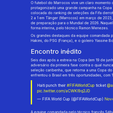
O futebol do Marrocos vive um claro momento 
protagonizado uma grande campanha na Copa de 
colocada do ranking de seleções da Fifa derrot
2 a 1 em Tânger (Marrocos) em março de 2023, 
de preparação para o Mundial de 2026. Naquela 
forma interina, pelo técnico Ramon Menezes.
Os grandes destaques da equipe comandada pe
Hakimi, do PSG (França), e o goleiro Yassine Bo
Encontro inédito
Seis dias após a estreia na Copa (em 19 de junho)
adversário da primeira fase contra o qual nunc
seleção caribenha, que retorna a uma Copa do
enfrentou o Brasil em três oportunidades, com 
Haiti punch their
#FIFAWorldCup
ticket ️
@a
pic.twitter.com/aCWKI9q2JD
— FIFA World Cup (@FIFAWorldCup)
Nove
A equipe comandada pelo técnico francês Séba