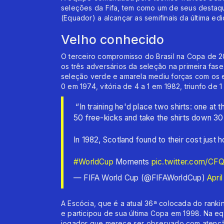
seleções da Fifa, tem como um de seus destaq
(Equador) a alcançar as semifinais da última ed
Velho conhecido
O terceiro compromisso do Brasil na Copa de 20
os três adversários da seleção na primeira fa
seleção verde e amarela mediu forças com os 
0 em 1974, vitória de 4 a 1 em 1982, triunfo de 1
️ “In training he'd place two shirts: one at 
50 free-kicks and take the shirts down 3
In 1982, Scotland found to their cost just 
#WorldCup
Moments
pic.twitter.com/CF
— FIFA World Cup (@FIFAWorldCup)
Apri
A Escócia, que é a atual 36ª colocada do rank
e participou de sua última Copa em 1998. Na e
jogador que merece ser observado com atenção