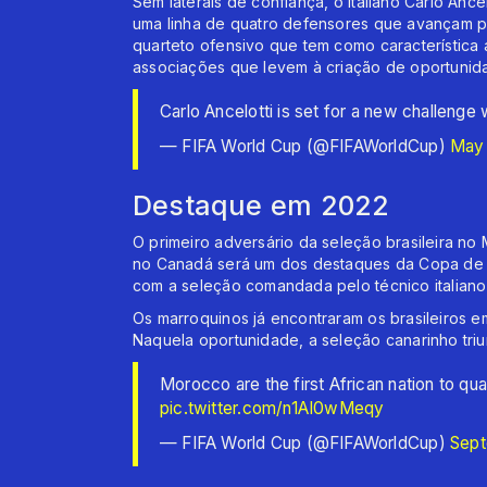
Sem laterais de confiança, o italiano Carlo Anc
uma linha de quatro defensores que avançam 
quarteto ofensivo que tem como característica
associações que levem à criação de oportunid
Carlo Ancelotti is set for a new challenge w
— FIFA World Cup (@FIFAWorldCup)
May 
Destaque em 2022
O primeiro adversário da seleção brasileira no
no Canadá será um dos destaques da Copa de 2
com a seleção comandada pelo técnico italiano 
Os marroquinos já encontraram os brasileiros e
Naquela oportunidade, a seleção canarinho triu
Morocco are the first African nation to qua
pic.twitter.com/n1AI0wMeqy
— FIFA World Cup (@FIFAWorldCup)
Sept