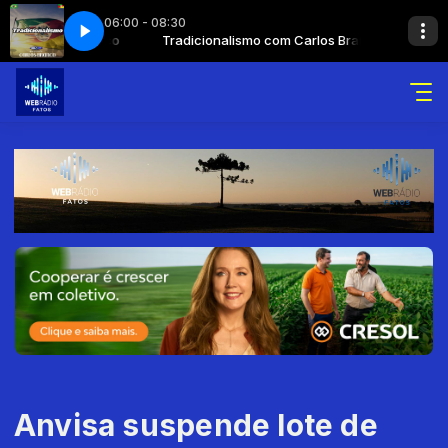
06:00 - 08:30
ONALISMO - BLOCO 06
 Carlos Branco
Tradicionalismo com Carlos Branco
090829 - P. TRADICIONALISMO - BLOCO 06
Anvisa suspende lote de