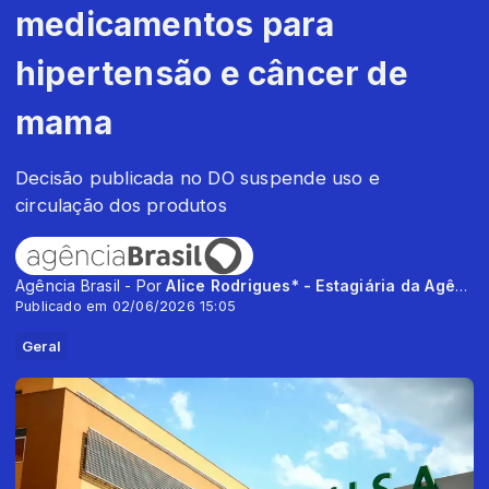
medicamentos para
hipertensão e câncer de
mama
Decisão publicada no DO suspende uso e
circulação dos produtos
Agência Brasil - Por
Alice Rodrigues* - Estagiária da Agência Brasil
Publicado em 02/06/2026 15:05
Geral