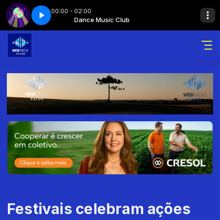
00:00 - 02:00
arte 4
ub
atona
Maratona
Dance Music Club
Dance music club - Parte 4
Festivais celebram ações