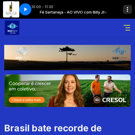
10:00 - 11:30
m Billy Jhoe
dio
Fé Sertaneja - AO VIVO com Billy Jhoe
Um Novo Jeito de Ouvir Rádio
Brasil bate recorde de