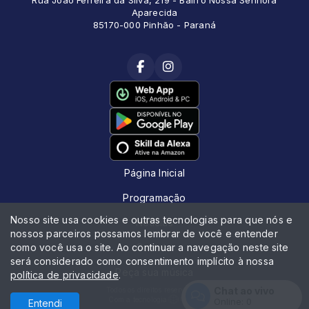
Rua João Ferreira da Silva, 219 - Bairro Nossa Senhora
Aparecida
85170-000 Pinhão - Paraná
Página Inicial
Programação
Nosso site usa cookies e outras tecnologias para que nós e
Notícias
nossos parceiros possamos lembrar de você e entender
como você usa o site. Ao continuar a navegação neste site
Contato
será considerado como consentimento implícito à nossa
Peça sua música
política de privacidade
.
Chat ao vivo
Todos os direitos reservados.
Com a tecnologia
Online:
0
Entendi