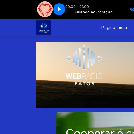
00:00 - 01:00
Falando ao Coração
Falando ao coração - Parte 1
Falando ao Coração
Falando ao coração - Parte 1
Página Inicial