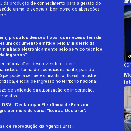
ar
s, da produção de conhecimento para a gestão do
da saúde animal e vegetal), bem como de alterações
com.
gem, produtos desses tipos, que necessitem de
er um documento emitido pelo Ministério da
caminhado eletronicamente pelo serviço técnico
de ingresso”.
G
ter informações descrevendo os bens
06
uantidade, forma de acondicionamento, país de
Me
ue poderá ser aéreo, marítimo, fluvial, lacustre,
orizada; e local de ingresso no território nacional.
in
zo de validade da autorização de importação,
produtos.
-DBV – Declaração Eletrônica de Bens do
agro por meio do canal “Bens a Declarar”.
cas de reprodução
da Agência Brasil.