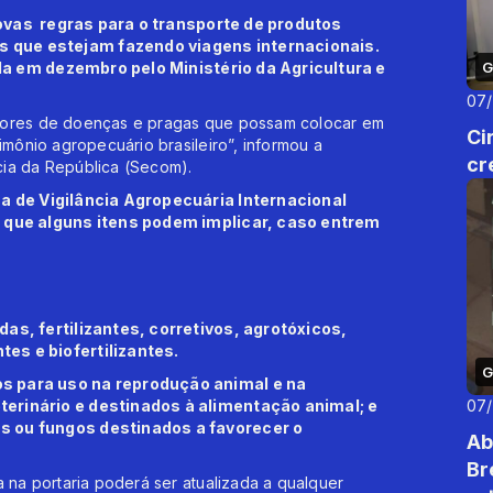
 novas regras para o transporte de produtos
 que estejam fazendo viagens internacionais.
a em dezembro pelo Ministério da Agricultura e
G
07
adores de doenças e pragas que possam colocar em
Ci
imônio agropecuário brasileiro”, informou a
cr
cia da República (Secom).
ma de Vigilância Agropecuária Internacional
s que alguns itens podem implicar, caso entrem
das, fertilizantes, corretivos, agrotóxicos,
es e biofertilizantes.
G
s para uso na reprodução animal e na
terinário e destinados à alimentação animal; e
07
s ou fungos destinados a favorecer o
Ab
Br
a na portaria poderá ser atualizada a qualquer