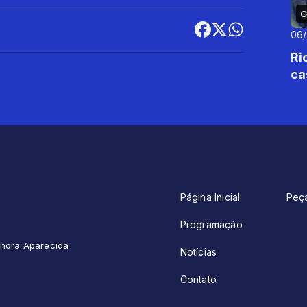
G
06
Ri
ca
Página Inicial
Peç
Programação
enhora Aparecida
Notícias
Contato