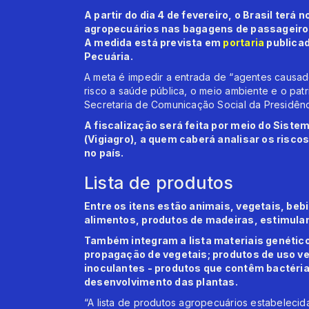
A partir do dia 4 de fevereiro, o Brasil terá
agropecuários nas bagagens de passageiros
A medida está prevista em
portaria
publicad
Pecuária.
A meta é impedir a entrada de “agentes caus
risco a saúde pública, o meio ambiente e o patr
Secretaria de Comunicação Social da Presidên
A fiscalização será feita por meio do Siste
(Vigiagro), a quem caberá analisar os risco
no país.
Lista de produtos
Entre os itens estão animais, vegetais, bebi
alimentos, produtos de madeiras, estimulant
Também integram a lista materiais genético
propagação de vegetais; produtos de uso ve
inoculantes - produtos que contêm bactéria
desenvolvimento das plantas.
“A lista de produtos agropecuários estabelecid