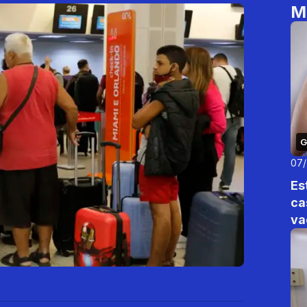
M
G
07
Es
ca
va