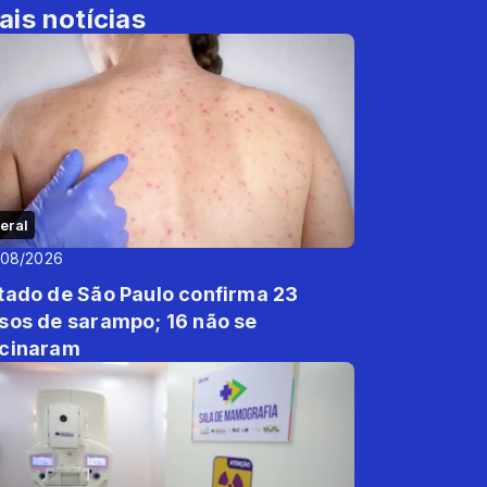
ais notícias
eral
/08/2026
tado de São Paulo confirma 23
sos de sarampo; 16 não se
cinaram