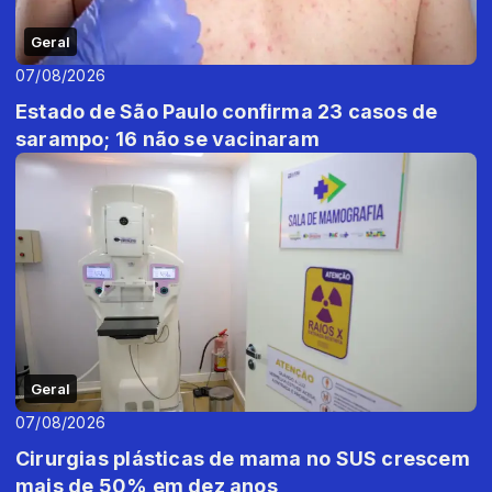
Geral
07/08/2026
Estado de São Paulo confirma 23 casos de
sarampo; 16 não se vacinaram
Geral
07/08/2026
Cirurgias plásticas de mama no SUS crescem
mais de 50% em dez anos