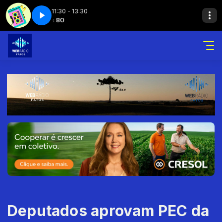
11:30 - 13:30
ts 80
Hits 80
Hits 80 - Parte 2
Deputados aprovam PEC da