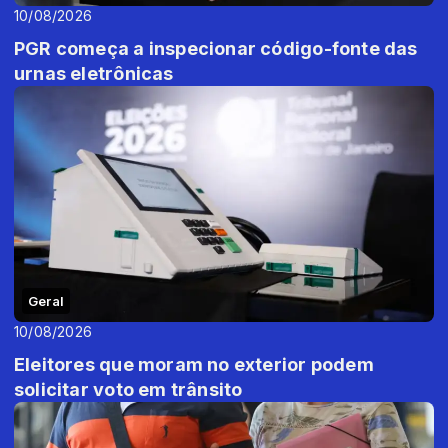
10/08/2026
PGR começa a inspecionar código-fonte das
urnas eletrônicas
Geral
10/08/2026
Eleitores que moram no exterior podem
solicitar voto em trânsito