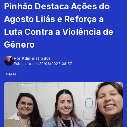
Pinhão Destaca Ações do
Agosto Lilás e Reforça a
Luta Contra a Violência de
Gênero
Por
Administrador
Publicado em 29/08/2025 08:57
Geral