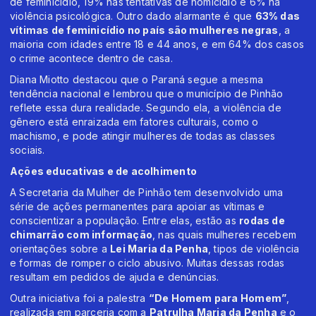
de feminicídio, 19% nas tentativas de homicídio e 6% na
violência psicológica. Outro dado alarmante é que
63% das
vítimas de feminicídio no país são mulheres negras
, a
maioria com idades entre 18 e 44 anos, e em 64% dos casos
o crime acontece dentro de casa.
Diana Miotto destacou que o Paraná segue a mesma
tendência nacional e lembrou que o município de Pinhão
reflete essa dura realidade. Segundo ela, a violência de
gênero está enraizada em fatores culturais, como o
machismo, e pode atingir mulheres de todas as classes
sociais.
Ações educativas e de acolhimento
A Secretaria da Mulher de Pinhão tem desenvolvido uma
série de ações permanentes para apoiar as vítimas e
conscientizar a população. Entre elas, estão as
rodas de
chimarrão com informação
, nas quais mulheres recebem
orientações sobre a
Lei Maria da Penha
, tipos de violência
e formas de romper o ciclo abusivo. Muitas dessas rodas
resultam em pedidos de ajuda e denúncias.
Outra iniciativa foi a palestra
“De Homem para Homem”
,
realizada em parceria com a
Patrulha Maria da Penha
e o