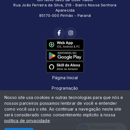
Rua João Ferreira da Silva, 219 - Bairro Nossa Senhora
Aparecida
85170-000 Pinhão - Paraná
Página Inicial
Programação
Nosso site usa cookies e outras tecnologias para que nós e
Notícias
nossos parceiros possamos lembrar de você e entender
como você usa o site. Ao continuar a navegação neste site
Contato
será considerado como consentimento implícito à nossa
Peça sua música
política de privacidade
.
Chat ao vivo
Todos os direitos reservados.