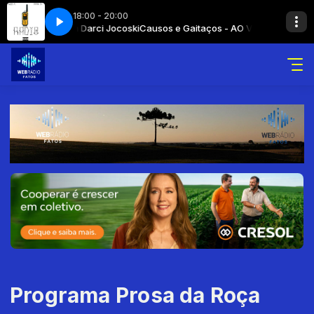
18:00 - 20:00
- AO VIVO com Darci Jocoski
e Ouvir Rádio
Um Novo Jeito de Ouvir Rádio
Causos e Gaitaços - AO VIVO com Darci Jo
Programa Prosa da Roça