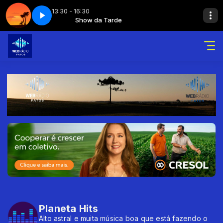
13:30 - 16:30
 - Parte 8
da Tarde
Show da Tarde
Show da tarde - Parte 8
Planeta Hits
Alto astral e muita música boa que está fazendo o