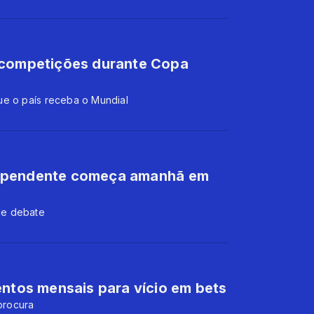
 competições durante Copa
ue o país receba o Mundial
independente começa amanhã em
de debate
entos mensais para vício em bets
 procura