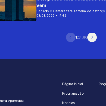
vem
Senado e Câmara fará semana de esforço c
03/08/2026 • 17:42
1
2
3
...
86
Página Inicial
Peç
Programação
enhora Aparecida
Notícias