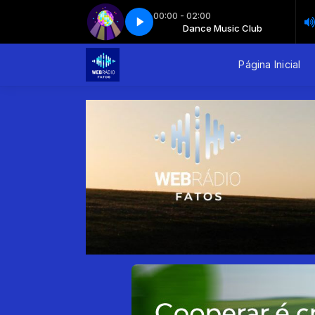
00:00 - 02:00
Dance Music Club
Dance music club - Parte 4
Maratona
Maratona
Dance Music Club
Dance music club - Parte 4
Página Inicial