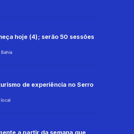
meça hoje (4); serão 50 sessões
 Bahia
turismo de experiência no Serro
 local
ente a partir da semana que